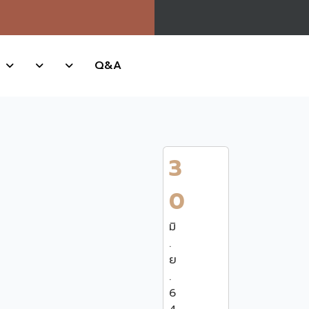
Q&A
3
0
มิ
.
ย
.
6