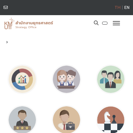
TH
|
EN