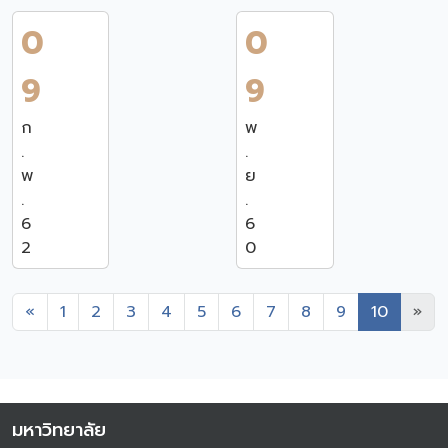
0
0
9
9
ก
พ
.
.
พ
ย
.
.
6
6
2
0
Previous
Ne
«
1
2
3
4
5
6
7
8
9
10
»
มหาวิทยาลัย