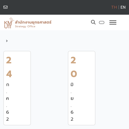
TH
|
EN
2
2
4
0
ก
มิ
.
.
ค
ย
.
.
6
6
2
2