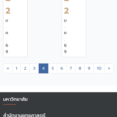
2
2
ม
ม
.
.
ค
ค
.
.
6
6
9
9
Previous
Ne
«
1
2
3
4
5
6
7
8
9
10
»
มหาวิทยาลัย
สำนักงานยุทธศาสตร์