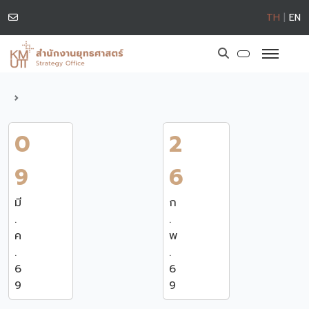
TH
|
EN
0
2
9
6
มี
ก
.
.
ค
พ
.
.
6
6
9
9