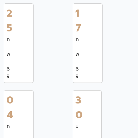
2
1
5
7
ก
ก
.
.
พ
พ
.
.
6
6
9
9
0
3
4
0
ก
ม
.
.